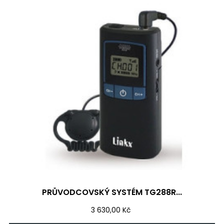
PRŮVODCOVSKÝ SYSTÉM TG288R...
Cena
3 630,00 Kč