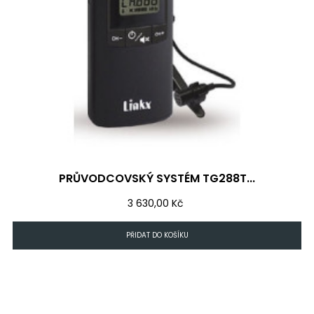
PRŮVODCOVSKÝ SYSTÉM TG288T...
Cena
3 630,00 Kč
PŘIDAT DO KOŠÍKU