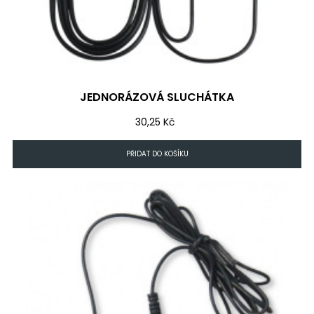
JEDNORÁZOVÁ SLUCHÁTKA
Cena
30,25 Kč
PŘIDAT DO KOŠÍKU