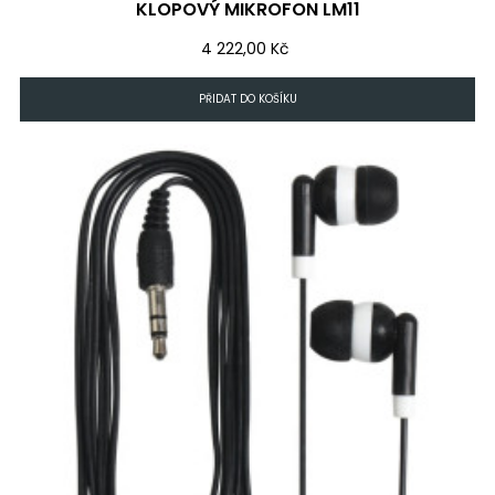
KLOPOVÝ MIKROFON LM11
Cena
4 222,00 Kč
PŘIDAT DO KOŠÍKU