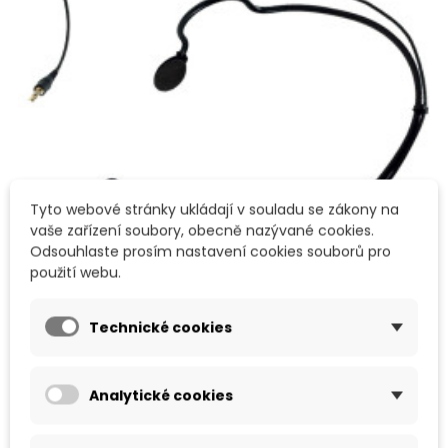
Tyto webové stránky ukládají v souladu se zákony na
vaše zařízení soubory, obecně nazývané cookies.
Odsouhlaste prosím nastavení cookies souborů pro
použití webu.
HLAVOVÝ MIKROFON HM20
Technické cookies
Cena
4 222,00 Kč
Analytické cookies
PŘIDAT DO KOŠÍKU