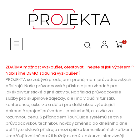
Toggle navigation
☰
0
ZDARMA možnost vyzkoušet, otestovat - nejste si jisti výběrem ?
Nabízíme DEMO sadu na vyzkoušení.
PROJEKTA se zabývá prodejem i pronájmem průvodcovských
přístrojů. Naše průvodcovské přístroje jsou vhodné pro
jakékoliv turistické a jiné aktivity. Například průvodcovské
služby pro skupinové zájezdy, ale i individuální turistiku,
konference, exkurze a dále i pro další akce vyžadující
dokonalé spojení průvodce s posluchači, a to vše za
rozumnou cenu. S příchodem TourGuide systémů se trh s
průvodcovskou technikou navždy změnil a do dnešního dne
patří tyto stylové přístroje mezi špičku komunikačních zařízení.
Umožňují kvalitně prožít každý okamžik exkurze intenzivněji.