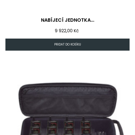
NABÍJECÍ JEDNOTKA...
Cena
9 922,00 Kč
PŘIDAT DO KOŠÍKU